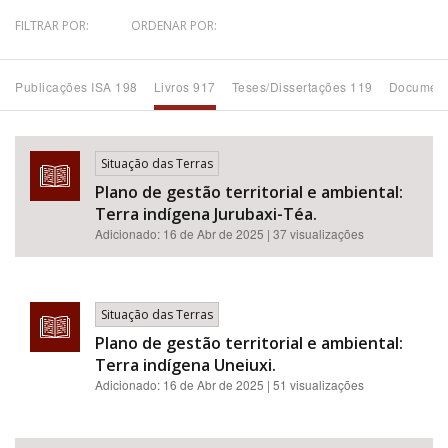
FILTRAR POR:
ORDENAR POR:
Bioma / Bacia
Publicações ISA 198
Livros 917
Teses/Dissertações 119
Document
Tema
Subtema
Situação das Terras
Plano de gestão territorial e ambiental:
Área de Levantamento
Terra indígena Jurubaxi-Téa.
Adicionado:
16 de Abr de 2025
| 37 visualizações
Área Protegida
Situação das Terras
BUSCAR
Plano de gestão territorial e ambiental:
Terra indígena Uneiuxi.
Adicionado:
16 de Abr de 2025
| 51 visualizações