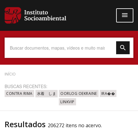
Pular
para
o
conteúdo
principal
Data do Documento
INÍCIO
BUSCAS RECENTES:
CONTRA RIMA
水着 しま
OORLOG OEKRAINE
IRA��
LINKVIP
Até
Resultados
206272 itens no acervo.
Povo Indígena