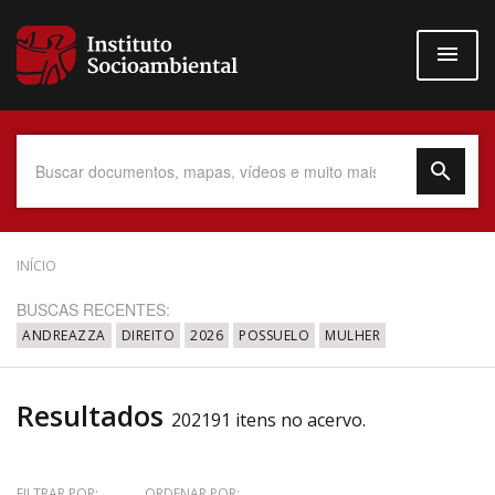
Pular
para
o
conteúdo
principal
Data do Documento
INÍCIO
BUSCAS RECENTES:
ANDREAZZA
DIREITO
2026
POSSUELO
MULHER
Até
Resultados
202191 itens no acervo.
Povo Indígena
FILTRAR POR:
ORDENAR POR: