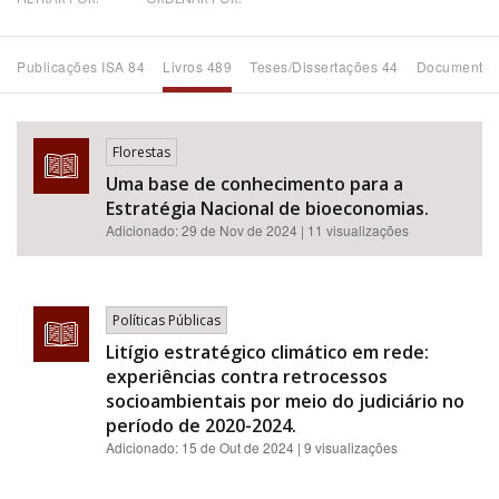
Bioma / Bacia
Publicações ISA 84
Livros 489
Teses/Dissertações 44
Documentos
Tema
Florestas
Subtema
Uma base de conhecimento para a
Estratégia Nacional de bioeconomias.
Área de Levantamento
Adicionado:
29 de Nov de 2024
| 11 visualizações
Área Protegida
Políticas Públicas
Litígio estratégico climático em rede:
BUSCAR
experiências contra retrocessos
socioambientais por meio do judiciário no
período de 2020-2024.
Adicionado:
15 de Out de 2024
| 9 visualizações