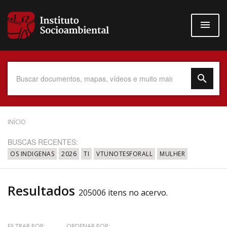
Pular
para
o
conteúdo
principal
Data do Documento
INÍCIO
BUSCAS RECENTES:
OS INDIGENAS
2026
TI
VTUNOTESFORALL
MULHER
Até
Resultados
205006 itens no acervo.
Povo Indígena
FILTRAR POR:
ORDENAR POR: