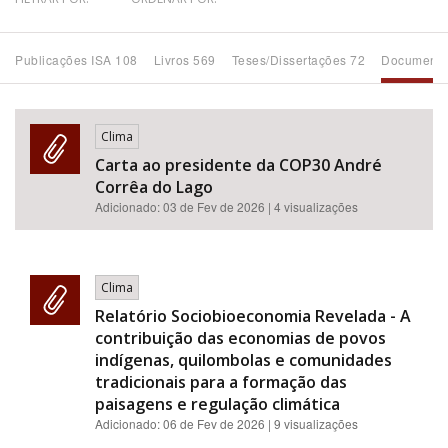
Bioma / Bacia
Publicações ISA 108
Livros 569
Teses/Dissertações 72
Documento
Tema
Clima
Subtema
Carta ao presidente da COP30 André
Corrêa do Lago
Área de Levantamento
Adicionado:
03 de Fev de 2026
| 4 visualizações
Área Protegida
Clima
Relatório Sociobioeconomia Revelada - A
BUSCAR
contribuição das economias de povos
indígenas, quilombolas e comunidades
tradicionais para a formação das
paisagens e regulação climática
Adicionado:
06 de Fev de 2026
| 9 visualizações