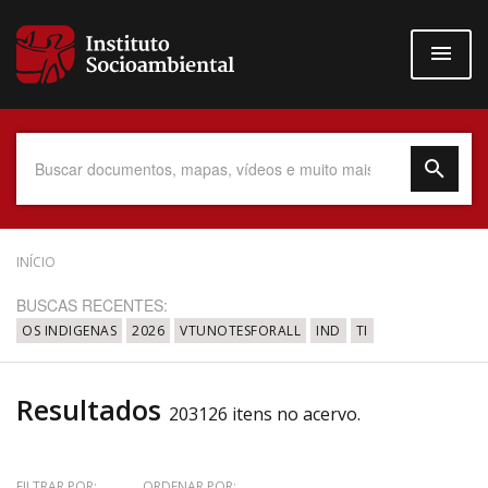
Pular
para
o
conteúdo
principal
Data do Documento
INÍCIO
BUSCAS RECENTES:
OS INDIGENAS
2026
VTUNOTESFORALL
IND
TI
Até
Resultados
203126 itens no acervo.
Povo Indígena
FILTRAR POR:
ORDENAR POR: