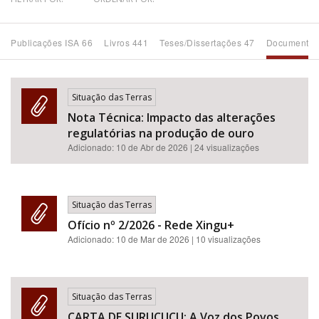
Bioma / Bacia
Publicações ISA 66
Livros 441
Teses/Dissertações 47
Documentos
Tema
Situação das Terras
Subtema
Nota Técnica: Impacto das alterações
regulatórias na produção de ouro
Área de Levantamento
Adicionado:
10 de Abr de 2026
| 24 visualizações
Área Protegida
Situação das Terras
Ofício nº 2/2026 - Rede Xingu+
BUSCAR
Adicionado:
10 de Mar de 2026
| 10 visualizações
Situação das Terras
CARTA DE SURUCUCU: A Voz dos Povos