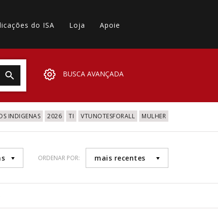
licações do ISA
Loja
Apoie
BUSCA AVANÇADA
OS INDIGENAS
2026
TI
VTUNOTESFORALL
MULHER
as
mais recentes
ORDENAR POR:
0