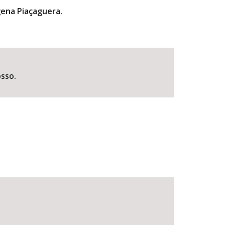
gena Piaçaguera.
sso.