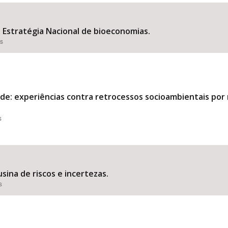
Estratégia Nacional de bioeconomias.
es
Área Protegida
ede: experiências contra retrocessos socioambientais por 
s
sina de riscos e incertezas.
s