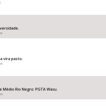
s
versidade.
es
a vira pasto.
es
 e Médio Rio Negro: PGTA Wasu.
ões