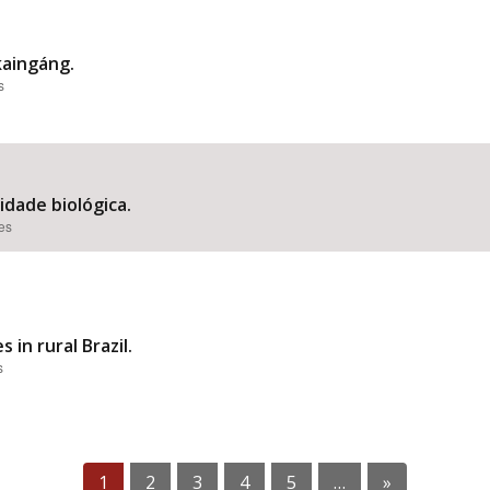
kaingáng.
s
idade biológica.
ões
 in rural Brazil.
s
1
2
3
4
5
…
»