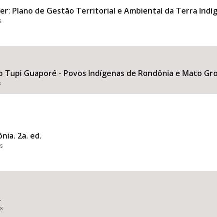
ver: Plano de Gestão Territorial e Ambiental da Terra Indí
s
io Tupi Guaporé - Povos Indígenas de Rondônia e Mato Gro
s
nia. 2a. ed.
es
.
es