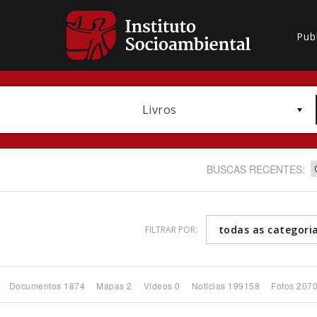
Pub
Livros
BUSCAS RECENTES:
todas as categori
FILTRAR POR:
Bioma / Bacia
Documentos 1874
Mapas 2
Vídeos 0
Notícias 199158
Fotos 207
Subtema