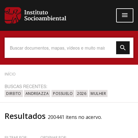
Pular
para
o
conteúdo
principal
Data do Documento
INÍCIO
BUSCAS RECENTES:
DIREITO
ANDREAZZA
POSSUELO
2026
MULHER
Até
Resultados
200441 itens no acervo.
Povo Indígena
FILTRAR POR:
ORDENAR POR: