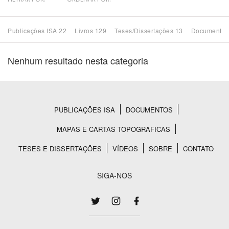
Bioma / Bacia
Publicações ISA 22
Livros 129
Teses/Dissertações 13
Documentos
Tema
Nenhum resultado nesta categoria
Subtema
Área de Levantamento
PUBLICAÇÕES ISA
DOCUMENTOS
Rodapé
MAPAS E CARTAS TOPOGRAFICAS
Área Protegida
TESES E DISSERTAÇÕES
VÍDEOS
SOBRE
CONTATO
BUSCAR
SIGA-NOS