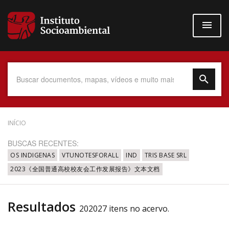
Pular
para
o
conteúdo
principal
Data do Documento
INÍCIO
BUSCAS RECENTES:
OS INDIGENAS
VTUNOTESFORALL
IND
TRIS BASE SRL
2023《全国普通高校校友会工作发展报告》文本文档
Até
Resultados
202027 itens no acervo.
Povo Indígena