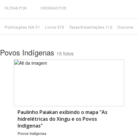
FILTRAR POR:
ORDENAR POR:
Bioma / Bacia
Publicações ISA 51
Livros 576
Teses/Dissertações 112
Documento
Tema
Subtema
Povos Indígenas
15 fotos
Área de Levantamento
Área Protegida
BUSCAR
Paulinho Paiakan exibindo o mapa "As
hidrelétricas do Xingu e os Povos
Indígenas"
Povos Indígenas