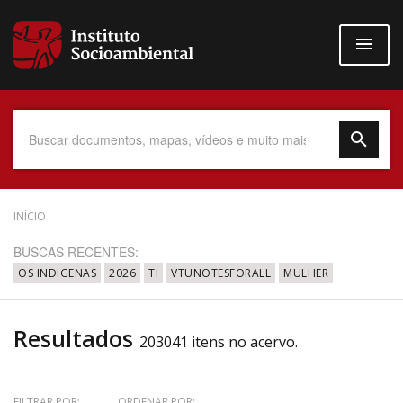
Pular
para
o
conteúdo
principal
Data do Documento
INÍCIO
BUSCAS RECENTES:
OS INDIGENAS
2026
TI
VTUNOTESFORALL
MULHER
Até
Resultados
203041 itens no acervo.
Povo Indígena
FILTRAR POR:
ORDENAR POR: