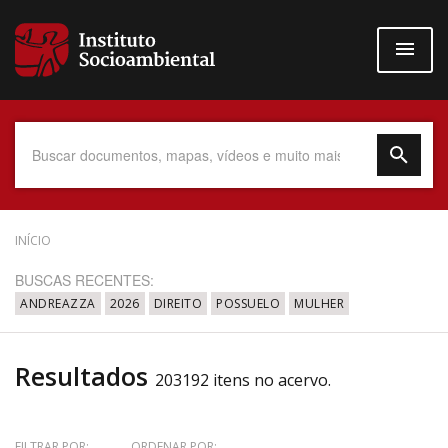
Pular
para
o
conteúdo
principal
Data do Documento
INÍCIO
BUSCAS RECENTES:
ANDREAZZA
2026
DIREITO
POSSUELO
MULHER
Até
Resultados
203192 itens no acervo.
Povo Indígena
FILTRAR POR:
ORDENAR POR: