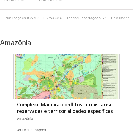
Bioma / Bacia
Publicações ISA 92
Livros 584
Teses/Dissertações 57
Documentos
Tema
Amazônia
Subtema
Área de Levantamento
Área Protegida
BUSCAR
Complexo Madeira: conflitos sociais, áreas
reservadas e territorialidades específicas
Amazônia
391 visualizações