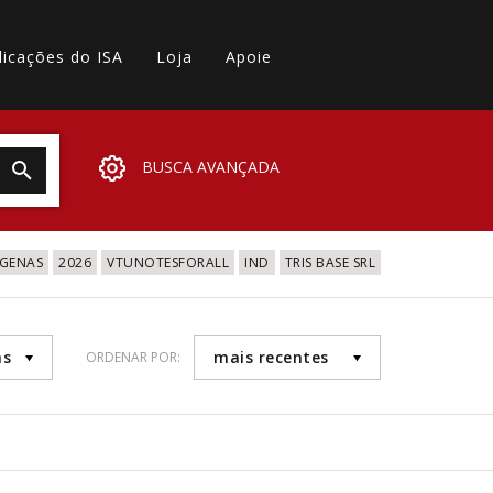
licações do ISA
Loja
Apoie
BUSCA AVANÇADA
IGENAS
2026
VTUNOTESFORALL
IND
TRIS BASE SRL
as
mais recentes
ORDENAR POR:
1