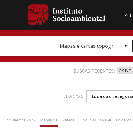
Pub
Mapas e cartas topográficas
BUSCAS RECENTES:
OS IND
todas as categori
FILTRAR POR:
Bioma / Bacia
Documentos 2979
Mapas 31
Vídeos 3
Notícias 199158
Fotos 22
Subtema