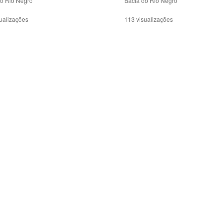
do Rio Negro
Bacia do Rio Negro
ualizações
113 visualizações