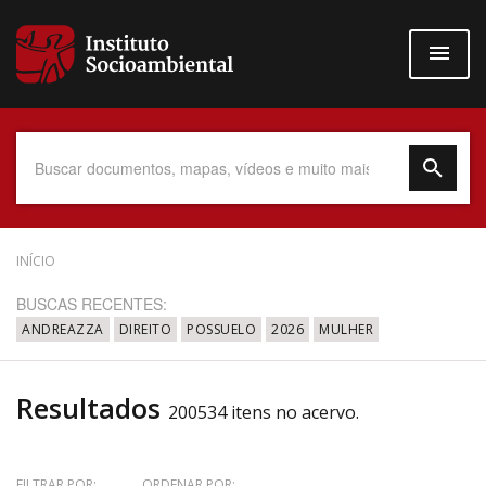
Pular
para
o
conteúdo
principal
Data do Documento
INÍCIO
BUSCAS RECENTES:
ANDREAZZA
DIREITO
POSSUELO
2026
MULHER
Até
Resultados
200534 itens no acervo.
Povo Indígena
FILTRAR POR:
ORDENAR POR: