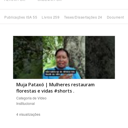
Bioma / Bacia
Publicações ISA 55
Livros 259
Teses/Dissertações 24
Documentos
Tema
Subtema
Área de Levantamento
Área Protegida
Muja Pataxó | Mulheres restauram
florestas e vidas #shorts
.
BUSCAR
Categoria de Vídeo
Institucional
4 visualizações