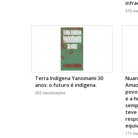
infra
570 vis
Terra Indígena Yanomami 30
Nuan
anos: o futuro é indígena.
Amazô
povos
552 visualizações
e a 
semp
teve
respo
equi
171 vis