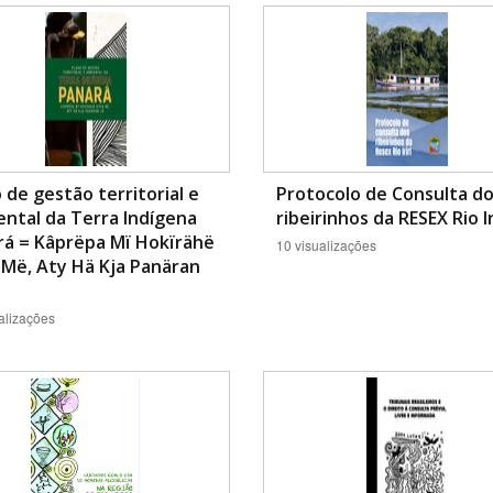
Área Protegida
 de gestão territorial e
Protocolo de Consulta d
ntal da Terra Indígena
ribeirinhos da RESEX Rio Iri
rá = Kâprëpa Mï Hokïrähë
10 visualizações
Më, Aty Hä Kja Panäran
alizações