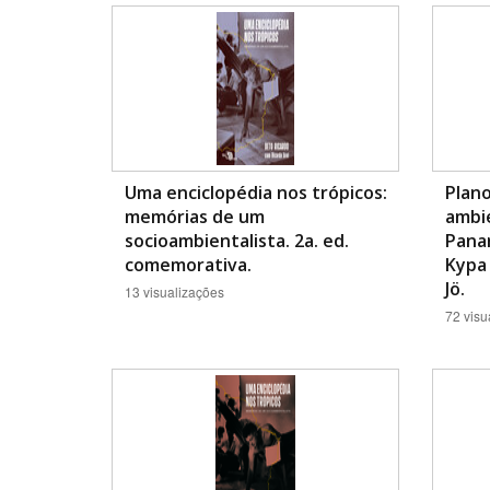
Área de Levantamento
Uma enciclopédia nos trópicos:
Plano
memórias de um
ambie
socioambientalista. 2a. ed.
Pana
comemorativa.
Kypa 
Jö.
13 visualizações
72 visu