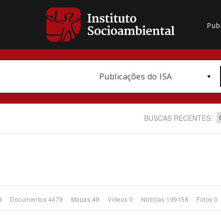
Pub
Publicações do ISA
BUSCAS RECENTES:
Bioma / Bacia
8
Documentos 4479
Mapas 49
Vídeos 0
Notícias 199158
Fotos 0
Subtema