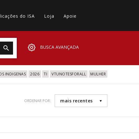
licações do ISA
Loja
Apoie
BUSCA AVANÇADA
OS INDIGENAS
2026
TI
VTUNOTESFORALL
MULHER
mais recentes
ORDENAR POR: