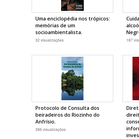
Uma enciclopédia nos trópicos:
Cuid
memórias de um
alcoó
socioambientalista.
Negr
32 visualizações
187 vis
Protocolo de Consulta dos
Diret
beiradeiros do Riozinho do
direi
Anfrísio.
conse
infor
386 visualizações
inve