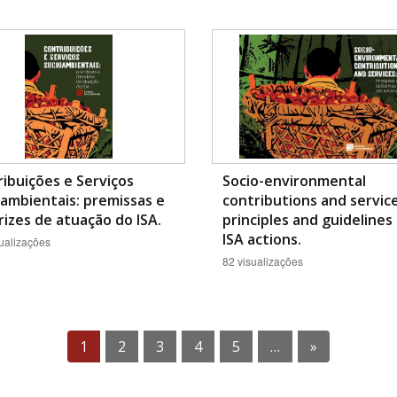
ibuições e Serviços
Socio-environmental
ambientais: premissas e
contributions and service
rizes de atuação do ISA.
principles and guidelines
ISA actions.
ualizações
82 visualizações
1
2
3
4
5
…
»