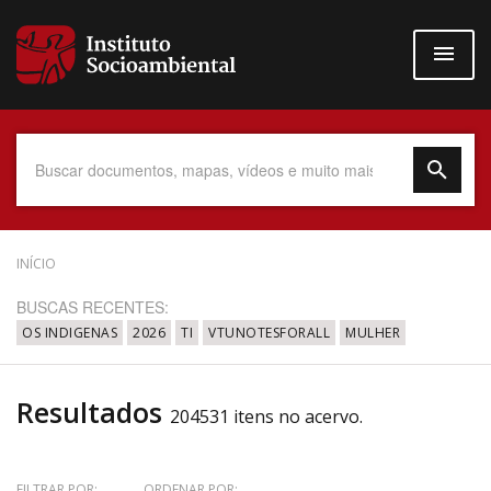
Pular
para
o
conteúdo
principal
Data do Documento
INÍCIO
BUSCAS RECENTES:
OS INDIGENAS
2026
TI
VTUNOTESFORALL
MULHER
Até
Resultados
204531 itens no acervo.
Povo Indígena
FILTRAR POR:
ORDENAR POR: