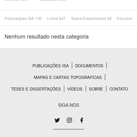
Bioma / Bacia
Publicações ISA 130
Livros 647
Teses/Dissertações 68
Documento
Tema
Nenhum resultado nesta categoria
Subtema
Área de Levantamento
PUBLICAÇÕES ISA
DOCUMENTOS
Rodapé
MAPAS E CARTAS TOPOGRAFICAS
Área Protegida
TESES E DISSERTAÇÕES
VÍDEOS
SOBRE
CONTATO
BUSCAR
SIGA-NOS