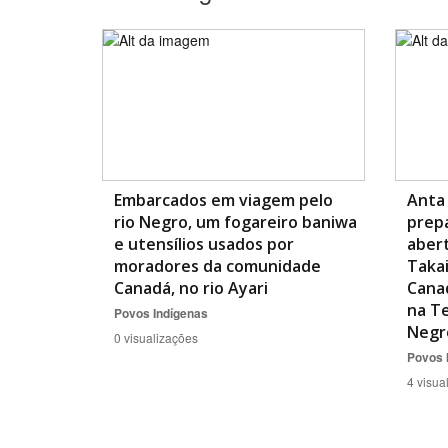
Embarcados em viagem pelo
Anta 
rio Negro, um fogareiro baniwa
prepa
e utensílios usados por
aber
moradores da comunidade
Taka
Canadá, no rio Ayari
Canad
na Te
Povos Indígenas
Negr
0 visualizações
Povos 
4 visua