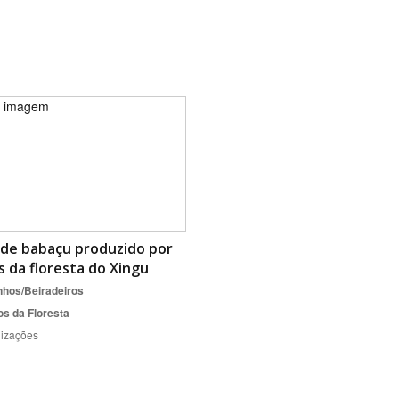
 de babaçu produzido por
 da floresta do Xingu
nhos/Beiradeiros
os da Floresta
lizações