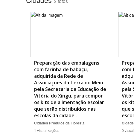
2 fotos
Preparação das embalagens
Prep
com farinha de babaçu,
com f
adquirida da Rede de
adqui
Associações da Terra do Meio
Assoc
pela Secretaria da Educação de
pela 
Vitória do Xingu, para compor
Vitór
os kits de alimentação escolar
os ki
que serão distribuídos nas
que s
escolas da cidade…
escol
Cidades
Produtos da Floresta
Cidade
1 visualizações
0 visua