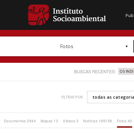
Pub
Fotos
BUSCAS RECENTES:
OS IND
todas as categori
FILTRAR POR:
Bioma / Bacia
Documentos 2944
Mapas 13
Vídeos 3
Notícias 199158
Fotos 40
Subtema