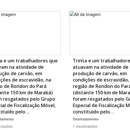
a e um trabalhadores que
Trinta e um trabalhador
vam na atividade de
atuavam na atividade de
ução de carvão, em
produção de carvão, em
ções de escravidão, na
condições de escravidão,
ão de Rondon do Pará
região de Rondon do Par
ante 150 km de Marabá)
(distante 150 km de Mar
m resgatados pelo Grupo
foram resgatados pelo G
ial de Fiscalização Móvel,
Especial de Fiscalização M
tituído pelo…
constituído pelo…
tamento
Desmatamento
lizações
1 visualizações