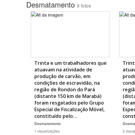
Desmatamento
9 fotos
Trinta e um trabalhadores que
Trint
atuavam na atividade de
atua
produção de carvão, em
prod
condições de escravidão, na
condi
região de Rondon do Pará
regi
(distante 150 km de Marabá)
(dist
foram resgatados pelo Grupo
fora
Especial de Fiscalização Móvel,
Espec
constituído pelo…
cons
Desmatamento
Desma
1 visualizações
2 visua