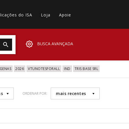
licações do ISA
Loja
Apoie
BUSCA AVANÇADA
IGENAS
2026
VTUNOTESFORALL
IND
TRIS BASE SRL
as
mais recentes
ORDENAR POR: