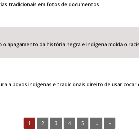
ias tradicionais em fotos de documentos
o o apagamento da história negra e indígena molda o raci
ra a povos indígenas e tradicionais direito de usar coca
1
2
3
4
5
…
»