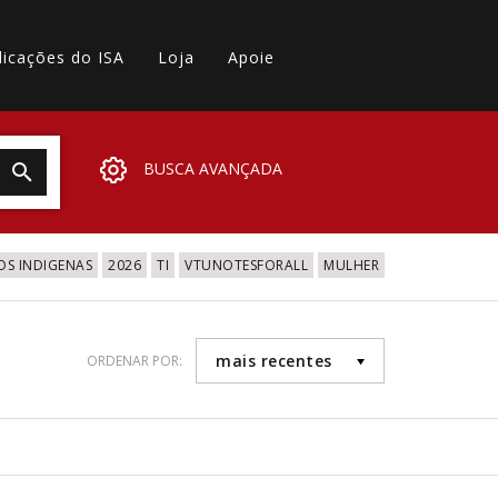
licações do ISA
Loja
Apoie
BUSCA AVANÇADA
OS INDIGENAS
2026
TI
VTUNOTESFORALL
MULHER
mais recentes
ORDENAR POR: