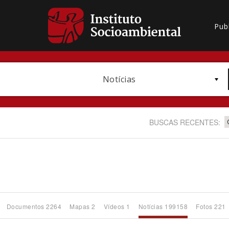
Pub
Notícias
BUSCAS RECENTES:
Bioma / Bacia
Documentos 2264
Mapas 2
Vídeos 1
Notícias 199158
Fotos 221
Subtema