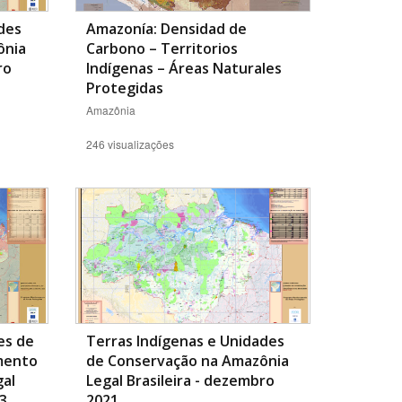
des
Amazonía: Densidad de
ônia
Carbono – Territorios
ro
Indígenas – Áreas Naturales
Protegidas
Amazônia
246 visualizações
es de
Terras Indígenas e Unidades
mento
de Conservação na Amazônia
gal
Legal Brasileira - dezembro
23
2021