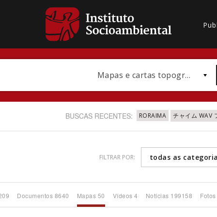
Pub
Mapas e cartas topográficas
BUSCAS RECENTES:
RORAIMA
チャイム WAV
todas as categori
FILTRAR POR:
Bioma / Bacia
209
Documentos 8640
Mapas 50
Vídeos 4
Notícias 199158
Fotos
Subtema