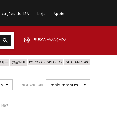
licações do ISA
Loja
Apoie
BUSCA AVANÇADA
 フリー
郵便WEB
POVOS ORIGINARIOS
GUARANI 1900
as
mais recentes
ORDENAR POR:
 1697