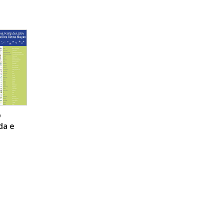
o
da e