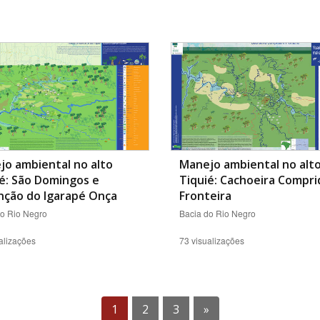
o ambiental no alto
Manejo ambiental no alt
é: São Domingos e
Tiquié: Cachoeira Compri
nção do Igarapé Onça
Fronteira
do Rio Negro
Bacia do Rio Negro
alizações
73 visualizações
1
2
3
»