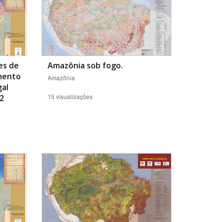
es de
Amazônia sob fogo.
mento
Amazônia
gal
15 visualizações
22