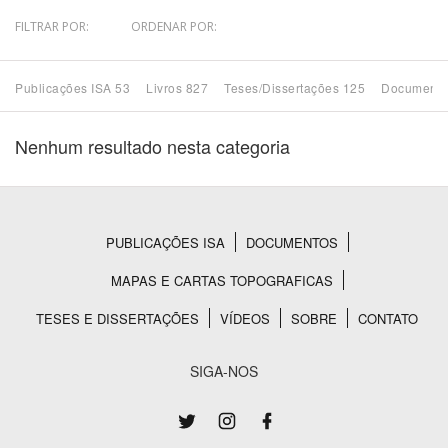
FILTRAR POR:
ORDENAR POR:
Bioma / Bacia
Publicações ISA 53
Livros 827
Teses/Dissertações 125
Documento
Tema
Nenhum resultado nesta categoria
Subtema
Área de Levantamento
PUBLICAÇÕES ISA
DOCUMENTOS
Rodapé
Área Protegida
MAPAS E CARTAS TOPOGRAFICAS
TESES E DISSERTAÇÕES
VÍDEOS
SOBRE
CONTATO
BUSCAR
SIGA-NOS