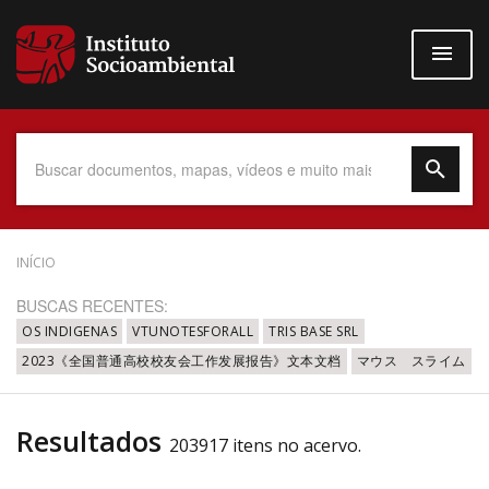
Pular
para
o
conteúdo
principal
Data do Documento
INÍCIO
BUSCAS RECENTES:
OS INDIGENAS
VTUNOTESFORALL
TRIS BASE SRL
2023《全国普通高校校友会工作发展报告》文本文档
マウス スライム
Até
Resultados
203917 itens no acervo.
Povo Indígena