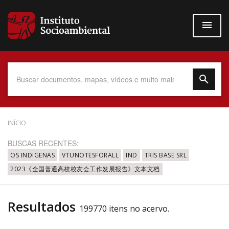
Pular
para
o
conteúdo
principal
Data do Documento
INÍCIO
BUSCAS RECENTES:
OS INDIGENAS
VTUNOTESFORALL
IND
TRIS BASE SRL
2023《全国普通高校校友会工作发展报告》文本文档
Até
Resultados
199770 itens no acervo.
Povo Indígena