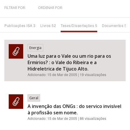
FILTRAR POR:
ORDENAR POR:
Bioma / Bacia
Publicações ISA 3
Livros 52
Teses/Dissertações 5
Documentos 51
Tema
Subtema
Energia
Uma luz para o Vale ou um rio para os
Área de Levantamento
Ermirios? : o Vale do Ribeira e a
Hidreletrica de Tijuco Alto.
Área Protegida
Adicionado:
15 de Mar de 2005
| 19 visualizações
BUSCAR
Geral
A invenção das ONGs : do servico invisível
à profissão sem nome.
Adicionado:
15 de Mar de 2005
| 86 visualizações