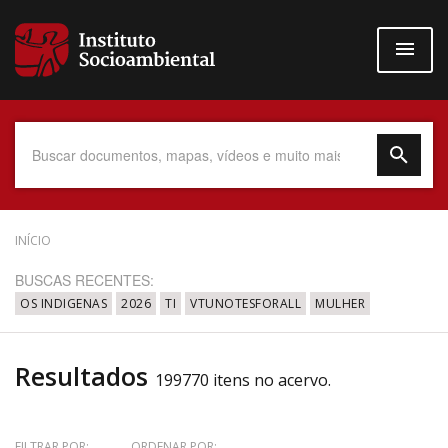
Pular
para
o
conteúdo
principal
Data do Documento
INÍCIO
BUSCAS RECENTES:
OS INDIGENAS
2026
TI
VTUNOTESFORALL
MULHER
Até
Resultados
199770 itens no acervo.
Povo Indígena
FILTRAR POR:
ORDENAR POR: