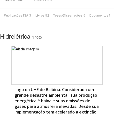
Bioma / Bacia
Publicações ISA 3
Livros 52
Teses/Dissertações 5
Documentos 51
Tema
Hidrelétrica
1 foto
Subtema
Área de Levantamento
Área Protegida
BUSCAR
Lago da UHE de Balbina. Considerada um
grande desastre ambiental, sua produção
energética é baixa e suas emissões de
gases para atmosfera elevadas. Desde sua
implementação tem acelerado a extinção