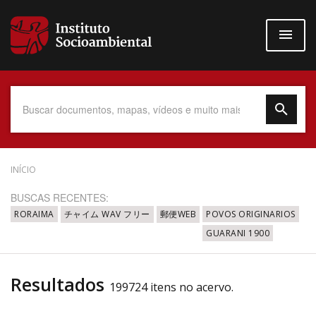
Pular
para
o
conteúdo
principal
Data do Documento
INÍCIO
BUSCAS RECENTES:
RORAIMA
チャイム WAV フリー
郵便WEB
POVOS ORIGINARIOS
GUARANI 1900
Até
Resultados
199724 itens no acervo.
Povo Indígena