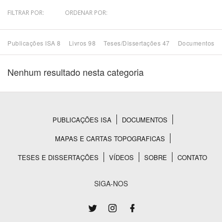
FILTRAR POR:
ORDENAR POR:
Bioma / Bacia
Publicações ISA 8
Livros 98
Teses/Dissertações 47
Documentos 4
Tema
Nenhum resultado nesta categoria
Subtema
Área de Levantamento
PUBLICAÇÕES ISA
DOCUMENTOS
Rodapé
Área Protegida
MAPAS E CARTAS TOPOGRAFICAS
TESES E DISSERTAÇÕES
VÍDEOS
SOBRE
CONTATO
BUSCAR
SIGA-NOS