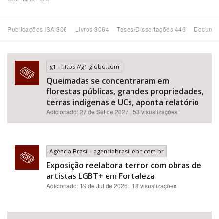
Bioma / Bacia
Publicações ISA 306
Livros 3064
Teses/Dissertações 446
Documen
Tema
g1 - https://g1.globo.com
Subtema
Queimadas se concentraram em
florestas públicas, grandes propriedades,
Área de Levantamento
terras indígenas e UCs, aponta relatório
Adicionado: 27 de Set de 2027 | 53 visualizações
Área Protegida
Agência Brasil - agenciabrasil.ebc.com.br
BUSCAR
Exposição reelabora terror com obras de
artistas LGBT+ em Fortaleza
Adicionado: 19 de Jul de 2026 | 18 visualizações