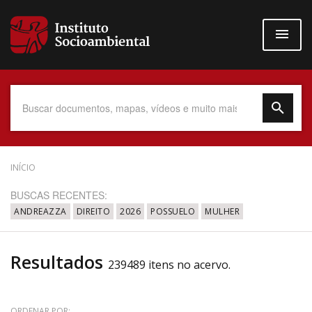
Pular
para
o
conteúdo
principal
Data do Documento
INÍCIO
BUSCAS RECENTES:
ANDREAZZA
DIREITO
2026
POSSUELO
MULHER
Até
Resultados
239489 itens no acervo.
Povo Indígena
ORDENAR POR: