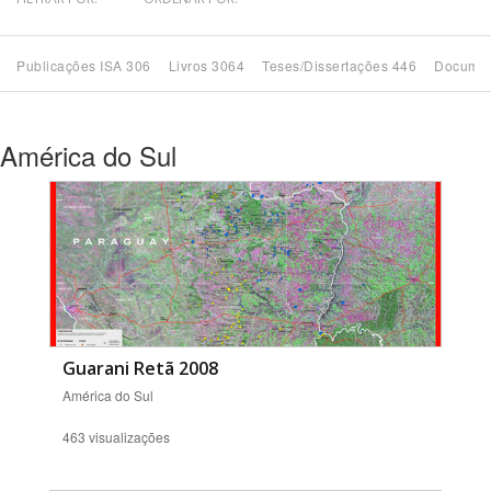
Bioma / Bacia
Publicações ISA 306
Livros 3064
Teses/Dissertações 446
Documen
Tema
América do Sul
Subtema
Área de Levantamento
Área Protegida
BUSCAR
Guarani Retã 2008
América do Sul
463 visualizações