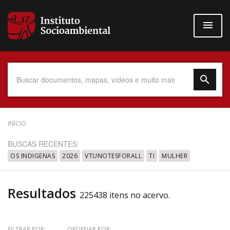
Pular
para
o
conteúdo
principal
Data do Documento
INÍCIO
BUSCAS RECENTES:
OS INDIGENAS
2026
VTUNOTESFORALL
TI
MULHER
Até
Resultados
225438 itens no acervo.
Povo Indígena
FILTRAR POR:
ORDENAR POR: