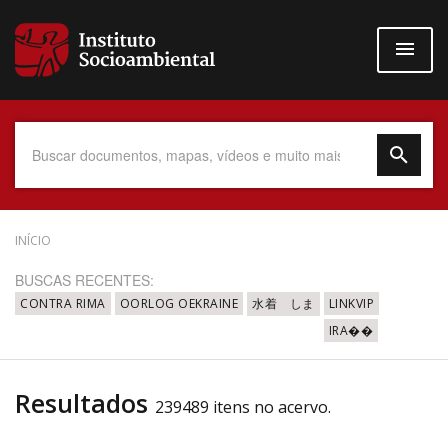
Pular
para
o
conteúdo
principal
Data do Documento
INÍCIO
BUSCAS RECENTES:
CONTRA RIMA
OORLOG OEKRAINE
水着 しま
LINKVIP
IRA��
Até
Resultados
239489 itens no acervo.
Povo Indígena