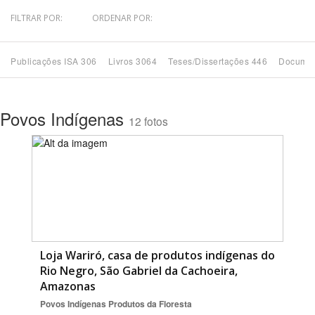
FILTRAR POR:
ORDENAR POR:
Bioma / Bacia
Publicações ISA 306
Livros 3064
Teses/Dissertações 446
Documen
Tema
Subtema
Povos Indígenas
12 fotos
Área de Levantamento
Área Protegida
BUSCAR
Loja Wariró, casa de produtos indígenas do
Rio Negro, São Gabriel da Cachoeira,
Amazonas
Povos Indígenas
Produtos da Floresta