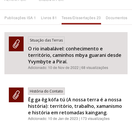
Bioma / Bacia
Publicações ISA 1
Livros 81
Teses/Dissertações 23
Documentos 1
Tema
Situação das Terras
Subtema
O rio inabalável: conhecimento e
território, caminhos mbya guarani desde
Área de Levantamento
Yvymbyte a Piraí.
Adicionado:
10 de Nov de 2022
| 68 visualizações
Área Protegida
História do Contato
BUSCAR
Ẽg ga ẽg kófa tú (A nossa terra é a nossa
história): território, trabalho, xamanismo
e história em retomadas kaingang.
Adicionado:
10 de Jan de 2023
| 173 visualizações