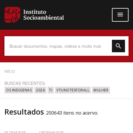
Pular
para
o
conteúdo
principal
Data do Documento
INÍCIO
BUSCAS RECENTES:
OS INDIGENAS
2026
TI
VTUNOTESFORALL
MULHER
Até
Resultados
200643 itens no acervo.
Povo Indígena
FILTRAR POR:
ORDENAR POR: