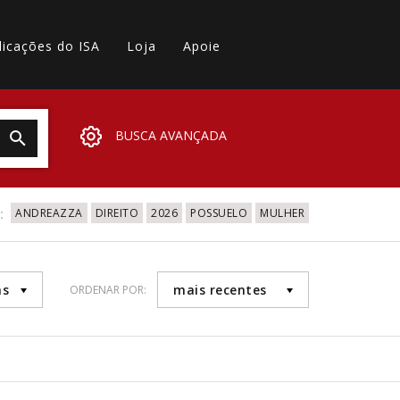
licações do ISA
Loja
Apoie
BUSCA AVANÇADA
:
ANDREAZZA
DIREITO
2026
POSSUELO
MULHER
as
mais recentes
ORDENAR POR: