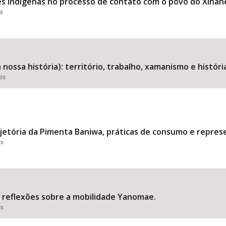
s indígenas no processo de contato com o povo do Xinane 
es
a nossa história): território, trabalho, xamanismo e histó
ões
rajetória da Pimenta Baniwa, práticas de consumo e repres
es
”: reflexões sobre a mobilidade Yanomae.
es