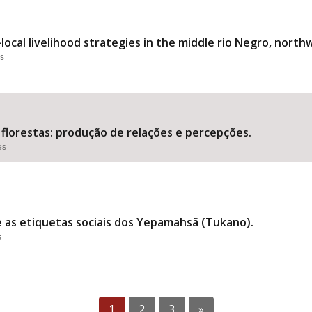
local livelihood strategies in the middle rio Negro, nort
es
florestas: produção de relações e percepções.
es
e as etiquetas sociais dos Yepamahsã (Tukano).
s
1
2
3
»