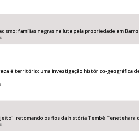
acismo: famílias negras na luta pela propriedade em Barr
es
reza é território: uma investigação histórico-geográfica 
s
eito”: retomando os fios da história Tembé Tenetehara d
es