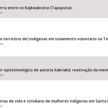
rra entre os Kajkwakratxi (Tapayuna).
es
o território de) indígenas em isolamento voluntário na T
ões
zer epistemológico de autoria Xakriabá: reativação da mem
ões
órias de vida e cotidiano de mulheres indígenas em Santa 
es