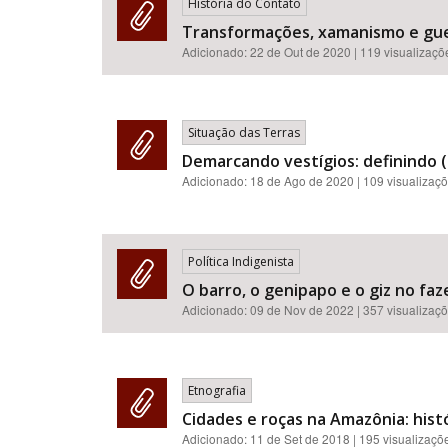
História do Contato
Transformações, xamanismo e gue
Adicionado:
22 de Out de 2020
| 119 visualizaçõ
Situação das Terras
Demarcando vestígios: definindo (
Adicionado:
18 de Ago de 2020
| 109 visualizaç
Política Indigenista
O barro, o genipapo e o giz no fa
Adicionado:
09 de Nov de 2022
| 357 visualizaç
Etnografia
Cidades e roças na Amazônia: hist
Adicionado:
11 de Set de 2018
| 195 visualizaçõ