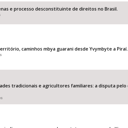
nas e processo desconstituinte de direitos no Brasil.
s
Área Protegida
território, caminhos mbya guarani desde Yvymbyte a Piraí.
es
des tradicionais e agricultores familiares: a disputa pel
es