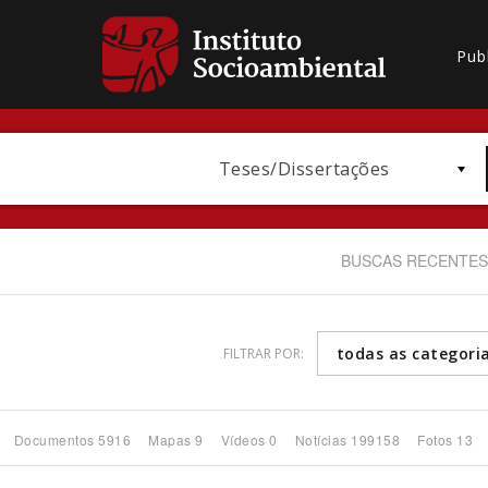
Pub
Teses/Dissertações
BUSCAS RECENTES
todas as categori
FILTRAR POR:
Bioma / Bacia
Documentos 5916
Mapas 9
Vídeos 0
Notícias 199158
Fotos 13
Subtema