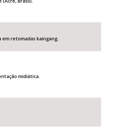
(Acre, Brasil).
ria em retomadas kaingang.
entação midiática.