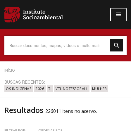
Pular
para
o
conteúdo
principal
Data do Documento
INÍCIO
BUSCAS RECENTES:
OS INDIGENAS
2026
TI
VTUNOTESFORALL
MULHER
Até
Resultados
226011 itens no acervo.
Povo Indígena
FILTRAR POR:
ORDENAR POR: