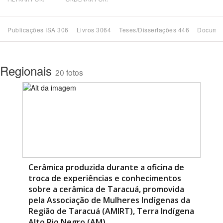
Bioma / Bacia
Publicações ISA 306
Livros 3064
Teses/Dissertações 446
Documen
Tema
Regionais
20 fotos
Subtema
Área de Levantamento
Área Protegida
BUSCAR
Cerâmica produzida durante a oficina de
troca de experiências e conhecimentos
sobre a cerâmica de Taracuá, promovida
pela Associação de Mulheres Indígenas da
Região de Taracuá (AMIRT), Terra Indígena
Alto Rio Negro (AM)