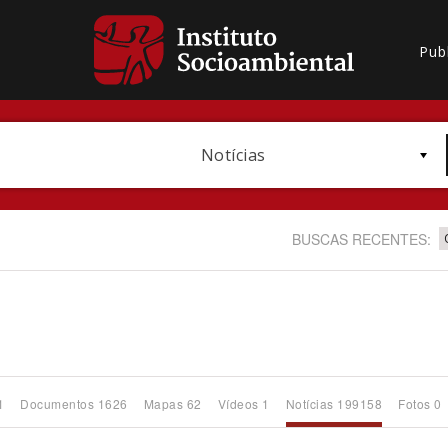
Pub
Notícias
BUSCAS RECENTES:
Bioma / Bacia
1
Documentos 1626
Mapas 62
Vídeos 1
Notícias 199158
Fotos 0
Subtema