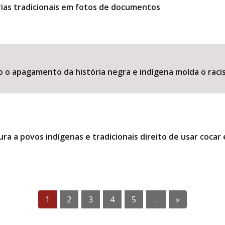
ias tradicionais em fotos de documentos
o o apagamento da história negra e indígena molda o raci
ra a povos indígenas e tradicionais direito de usar coca
1
2
3
4
5
…
»