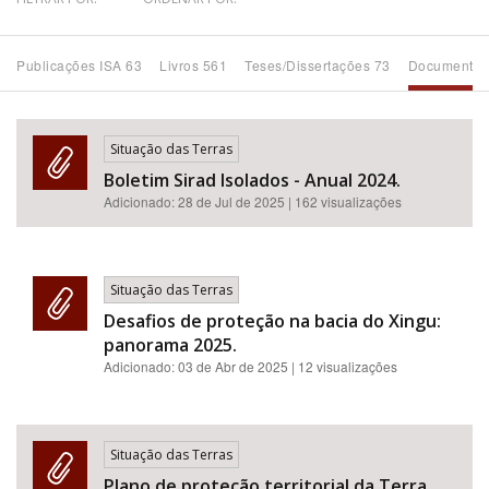
Bioma / Bacia
Publicações ISA 63
Livros 561
Teses/Dissertações 73
Documentos
Tema
Situação das Terras
Subtema
Boletim Sirad Isolados - Anual 2024.
Adicionado:
28 de Jul de 2025
| 162 visualizações
Área de Levantamento
Área Protegida
Situação das Terras
Desafios de proteção na bacia do Xingu:
panorama 2025.
BUSCAR
Adicionado:
03 de Abr de 2025
| 12 visualizações
Situação das Terras
Plano de proteção territorial da Terra