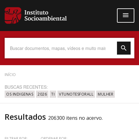
Pular
para
o
conteúdo
principal
Data do Documento
INÍCIO
BUSCAS RECENTES:
OS INDIGENAS
2026
TI
VTUNOTESFORALL
MULHER
Até
Resultados
206300 itens no acervo.
Povo Indígena
FILTRAR POR:
ORDENAR POR: