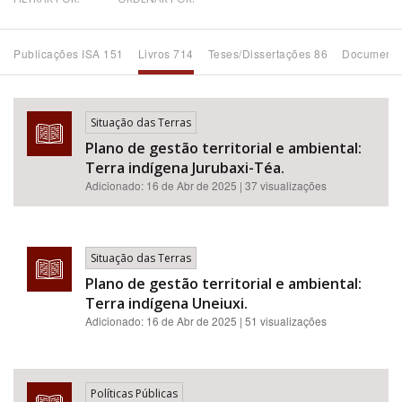
Bioma / Bacia
Publicações ISA 151
Livros 714
Teses/Dissertações 86
Documento
Tema
Situação das Terras
Subtema
Plano de gestão territorial e ambiental:
Terra indígena Jurubaxi-Téa.
Área de Levantamento
Adicionado:
16 de Abr de 2025
| 37 visualizações
Área Protegida
Situação das Terras
Plano de gestão territorial e ambiental:
BUSCAR
Terra indígena Uneiuxi.
Adicionado:
16 de Abr de 2025
| 51 visualizações
Políticas Públicas