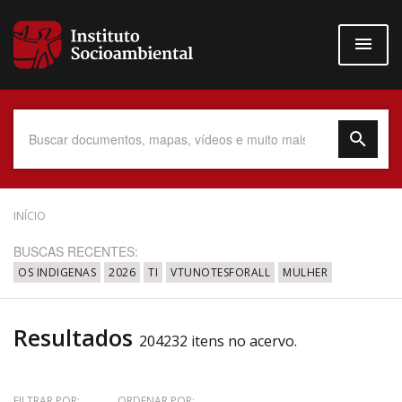
Pular
para
o
conteúdo
principal
Data do Documento
INÍCIO
BUSCAS RECENTES:
OS INDIGENAS
2026
TI
VTUNOTESFORALL
MULHER
Até
Resultados
204232 itens no acervo.
Povo Indígena
FILTRAR POR:
ORDENAR POR: