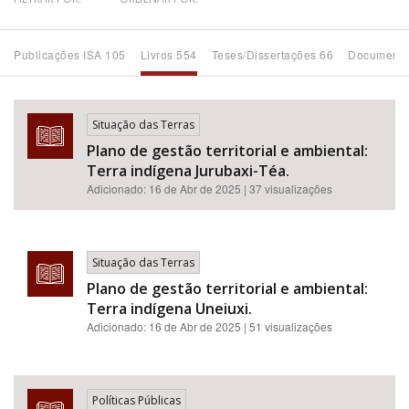
Bioma / Bacia
Publicações ISA 105
Livros 554
Teses/Dissertações 66
Documento
Tema
Situação das Terras
Subtema
Plano de gestão territorial e ambiental:
Terra indígena Jurubaxi-Téa.
Área de Levantamento
Adicionado:
16 de Abr de 2025
| 37 visualizações
Área Protegida
Situação das Terras
Plano de gestão territorial e ambiental:
BUSCAR
Terra indígena Uneiuxi.
Adicionado:
16 de Abr de 2025
| 51 visualizações
Políticas Públicas