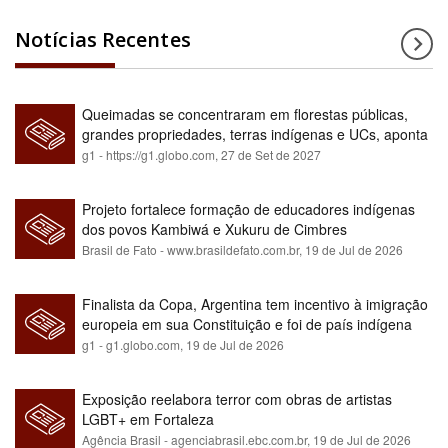
Notícias Recentes
Queimadas se concentraram em florestas públicas,
grandes propriedades, terras indígenas e UCs, aponta
relatório
g1 - https://g1.globo.com,
27 de Set de 2027
Projeto fortalece formação de educadores indígenas
dos povos Kambiwá e Xukuru de Cimbres
Brasil de Fato - www.brasildefato.com.br,
19 de Jul de 2026
Finalista da Copa, Argentina tem incentivo à imigração
europeia em sua Constituição e foi de país indígena
para maioria branca
g1 - g1.globo.com,
19 de Jul de 2026
Exposição reelabora terror com obras de artistas
LGBT+ em Fortaleza
Agência Brasil - agenciabrasil.ebc.com.br,
19 de Jul de 2026