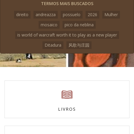
TERMOS MAIS BUSCADOS
direito
andreazza
possuelo
2026
Mulher
mosaico
pico da neblina
is world of warcraft worth it to play as a new player
Ditadura
风歌与庄园
LIVROS