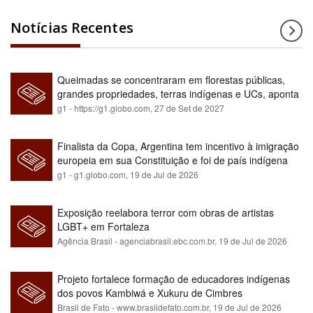
Notícias Recentes
Queimadas se concentraram em florestas públicas,
grandes propriedades, terras indígenas e UCs, aponta
relatório
g1 - https://g1.globo.com,
27 de Set de 2027
Finalista da Copa, Argentina tem incentivo à imigração
europeia em sua Constituição e foi de país indígena
para maioria branca
g1 - g1.globo.com,
19 de Jul de 2026
Exposição reelabora terror com obras de artistas
LGBT+ em Fortaleza
Agência Brasil - agenciabrasil.ebc.com.br,
19 de Jul de 2026
Projeto fortalece formação de educadores indígenas
dos povos Kambiwá e Xukuru de Cimbres
Brasil de Fato - www.brasildefato.com.br,
19 de Jul de 2026