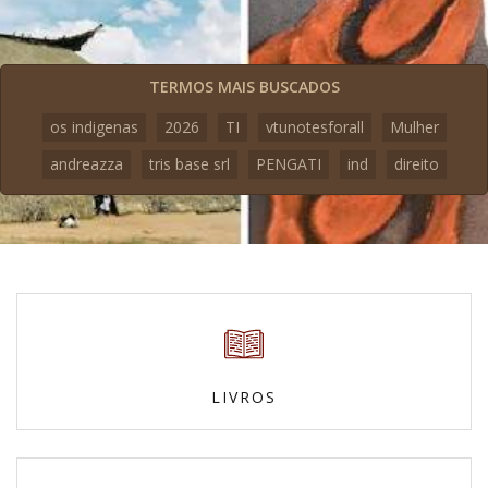
TERMOS MAIS BUSCADOS
os indigenas
2026
TI
vtunotesforall
Mulher
andreazza
tris base srl
PENGATI
ind
direito
LIVROS