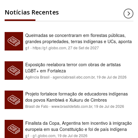
Notícias Recentes
Queimadas se concentraram em florestas públicas,
grandes propriedades, terras indígenas e UCs, aponta
relatório
g1 - https://g1.globo.com,
27 de Set de 2027
Exposição reelabora terror com obras de artistas
LGBT+ em Fortaleza
Agência Brasil - agenciabrasil.ebc.com.br,
19 de Jul de 2026
Projeto fortalece formação de educadores indígenas
dos povos Kambiwá e Xukuru de Cimbres
Brasil de Fato - www.brasildefato.com.br,
19 de Jul de 2026
Finalista da Copa, Argentina tem incentivo à imigração
europeia em sua Constituição e foi de país indígena
para maioria branca
g1 - g1.globo.com,
19 de Jul de 2026