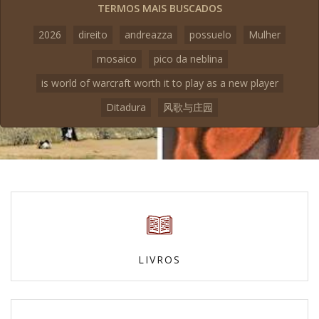
TERMOS MAIS BUSCADOS
2026
direito
andreazza
possuelo
Mulher
mosaico
pico da neblina
is world of warcraft worth it to play as a new player
Ditadura
风歌与庄园
LIVROS