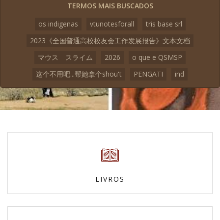
TERMOS MAIS BUSCADOS
os indigenas
vtunotesforall
tris base srl
2023《全国普通高校校友会工作发展报告》文本文档
マウス スライム
2026
o que e QSMSP
这个不用吧...帮她拿个shou't
PENGATI
ind
LIVROS