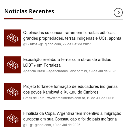
Notícias Recentes
Queimadas se concentraram em florestas públicas,
grandes propriedades, terras indígenas e UCs, aponta
relatório
g1 - https://g1.globo.com,
27 de Set de 2027
Exposição reelabora terror com obras de artistas
LGBT+ em Fortaleza
Agência Brasil - agenciabrasil.ebc.com.br,
19 de Jul de 2026
Projeto fortalece formação de educadores indígenas
dos povos Kambiwá e Xukuru de Cimbres
Brasil de Fato - www.brasildefato.com.br,
19 de Jul de 2026
Finalista da Copa, Argentina tem incentivo à imigração
europeia em sua Constituição e foi de país indígena
para maioria branca
g1 - g1.globo.com,
19 de Jul de 2026