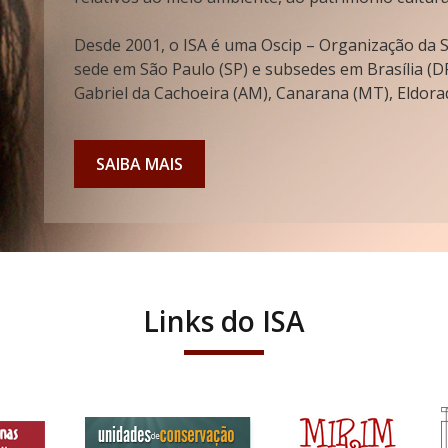
Desde 2001, o ISA é uma Oscip – Organização da So
sede em São Paulo (SP) e subsedes em Brasília (DF
Gabriel da Cachoeira (AM), Canarana (MT), Eldorad
SAIBA MAIS
Links do ISA