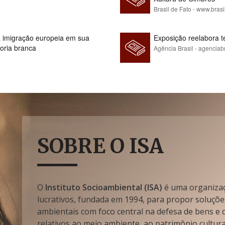
Brasil de Fato - www.brasi
 à imigração europeia em sua
Exposição reelabora t
ioria branca
Agência Brasil - agenciab
SOBRE O ISA
O
Instituto Socioambiental (ISA)
é uma organizaçã
lucrativos, fundada em 1994, para propor soluçõe
ambientais com foco central na defesa de bens e di
relativos ao meio ambiente, ao patrimônio cultura