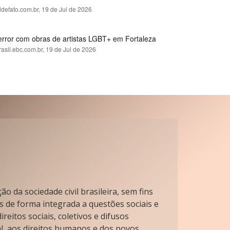
ldefato.com.br,
19 de Jul de 2026
error com obras de artistas LGBT+ em Fortaleza
rasil.ebc.com.br,
19 de Jul de 2026
o da sociedade civil brasileira, sem fins
s de forma integrada a questões sociais e
reitos sociais, coletivos e difusos
l, aos direitos humanos e dos povos.