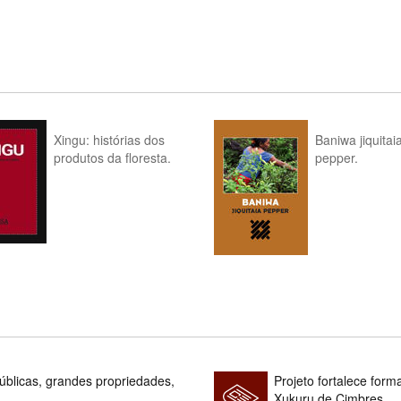
Xingu: histórias dos
Baniwa jiquitai
produtos da floresta.
pepper.
blicas, grandes propriedades,
Projeto fortalece fo
Xukuru de Cimbres