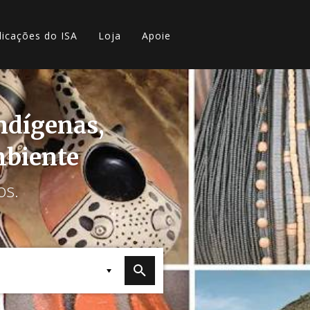
licações do ISA
Loja
Apoie
indígenas,
mbiente
os.