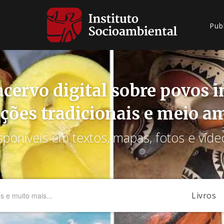
Pub
cervo digital sobre povos 
ções tradicionais e meio a
sponíveis em textos, mapas, fotos e víde
Livros