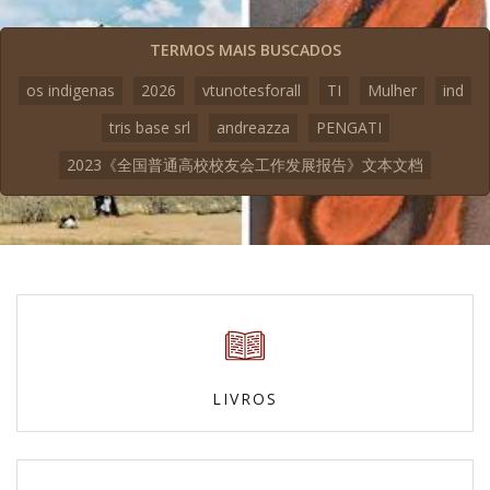
TERMOS MAIS BUSCADOS
os indigenas
2026
vtunotesforall
TI
Mulher
ind
tris base srl
andreazza
PENGATI
2023《全国普通高校校友会工作发展报告》文本文档
LIVROS