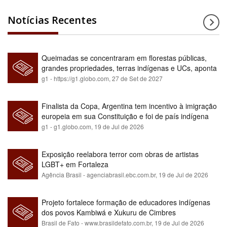
Notícias Recentes
Queimadas se concentraram em florestas públicas,
grandes propriedades, terras indígenas e UCs, aponta
relatório
g1 - https://g1.globo.com,
27 de Set de 2027
Finalista da Copa, Argentina tem incentivo à imigração
europeia em sua Constituição e foi de país indígena
para maioria branca
g1 - g1.globo.com,
19 de Jul de 2026
Exposição reelabora terror com obras de artistas
LGBT+ em Fortaleza
Agência Brasil - agenciabrasil.ebc.com.br,
19 de Jul de 2026
Projeto fortalece formação de educadores indígenas
dos povos Kambiwá e Xukuru de Cimbres
Brasil de Fato - www.brasildefato.com.br,
19 de Jul de 2026