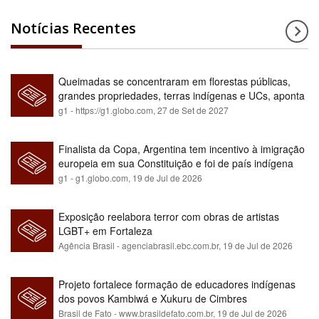
Notícias Recentes
Queimadas se concentraram em florestas públicas,
grandes propriedades, terras indígenas e UCs, aponta
relatório
g1 - https://g1.globo.com,
27 de Set de 2027
Finalista da Copa, Argentina tem incentivo à imigração
europeia em sua Constituição e foi de país indígena
para maioria branca
g1 - g1.globo.com,
19 de Jul de 2026
Exposição reelabora terror com obras de artistas
LGBT+ em Fortaleza
Agência Brasil - agenciabrasil.ebc.com.br,
19 de Jul de 2026
Projeto fortalece formação de educadores indígenas
dos povos Kambiwá e Xukuru de Cimbres
Brasil de Fato - www.brasildefato.com.br,
19 de Jul de 2026