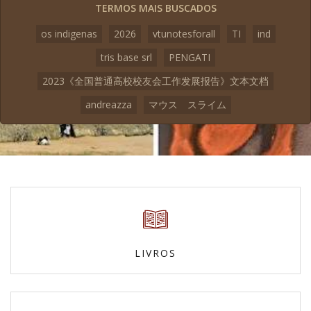
TERMOS MAIS BUSCADOS
os indigenas
2026
vtunotesforall
TI
ind
tris base srl
PENGATI
2023《全国普通高校校友会工作发展报告》文本文档
andreazza
マウス スライム
LIVROS