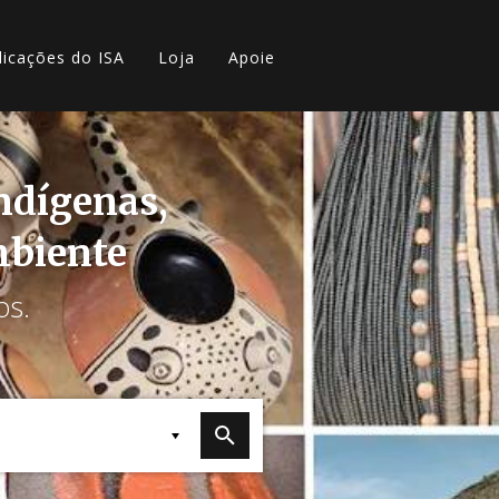
licações do ISA
Loja
Apoie
indígenas,
mbiente
os.