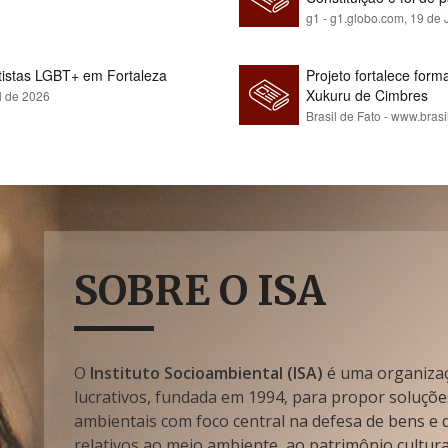
g1 - g1.globo.com,
19 de 
rtistas LGBT+ em Fortaleza
Projeto fortalece fo
Xukuru de Cimbres
l de 2026
Brasil de Fato - www.brasi
SOBRE O ISA
O
Instituto Socioambiental (ISA)
é uma organizaçã
lucrativos, fundada em 1994, para propor soluçõe
ambientais com foco central na defesa de bens e di
relativos ao meio ambiente, ao patrimônio cultura