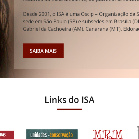
Desde 2001, o ISA é uma Oscip – Organização da So
sede em São Paulo (SP) e subsedes em Brasília (DF
Gabriel da Cachoeira (AM), Canarana (MT), Eldorad
SAIBA MAIS
Links do ISA