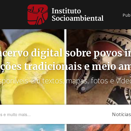
Pub
cervo digital sobre povos 
ções tradicionais e meio a
sponíveis em textos, mapas, fotos e víde
Notícias