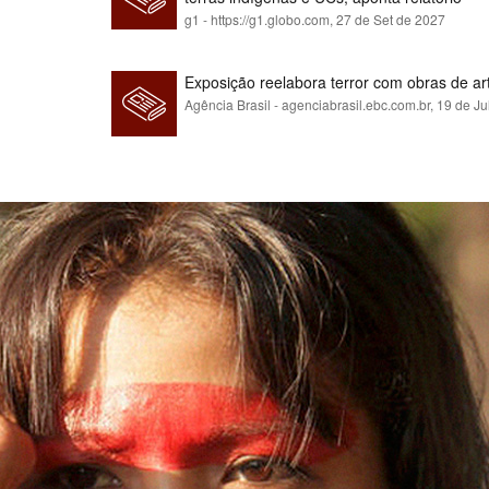
g1 - https://g1.globo.com,
27 de Set de 2027
Exposição reelabora terror com obras de a
Agência Brasil - agenciabrasil.ebc.com.br,
19 de Ju