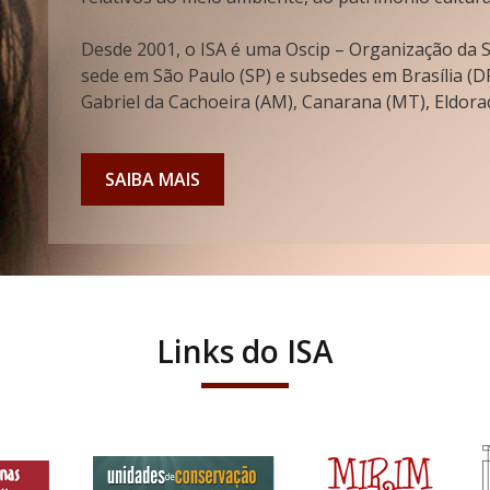
Desde 2001, o ISA é uma Oscip – Organização da So
sede em São Paulo (SP) e subsedes em Brasília (DF
Gabriel da Cachoeira (AM), Canarana (MT), Eldorad
SAIBA MAIS
Links do ISA