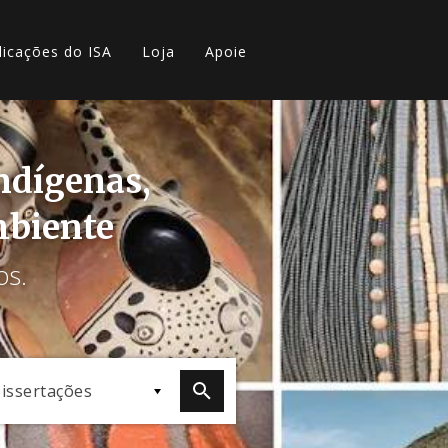
licações do ISA
Loja
Apoie
indígenas,
mbiente
os.
issertações