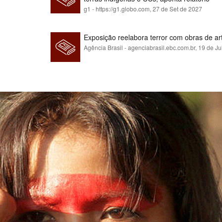
g1 - https://g1.globo.com,
27 de Set de 2027
Exposição reelabora terror com obras de a
Agência Brasil - agenciabrasil.ebc.com.br,
19 de Ju