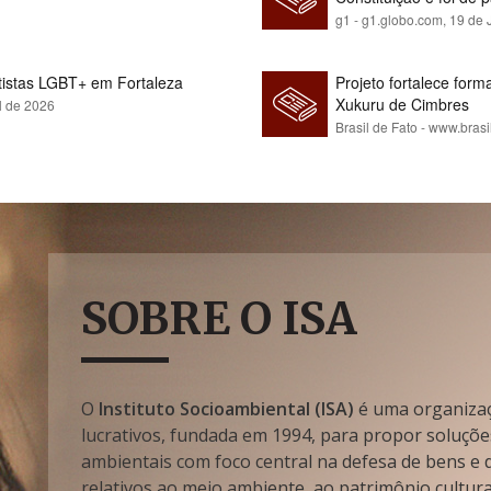
g1 - g1.globo.com,
19 de 
rtistas LGBT+ em Fortaleza
Projeto fortalece fo
Xukuru de Cimbres
l de 2026
Brasil de Fato - www.brasi
SOBRE O ISA
O
Instituto Socioambiental (ISA)
é uma organizaçã
lucrativos, fundada em 1994, para propor soluçõe
ambientais com foco central na defesa de bens e di
relativos ao meio ambiente, ao patrimônio cultura