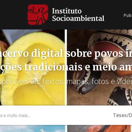
Pub
cervo digital sobre povos 
ções tradicionais e meio a
sponíveis em textos, mapas, fotos e víde
Teses/D