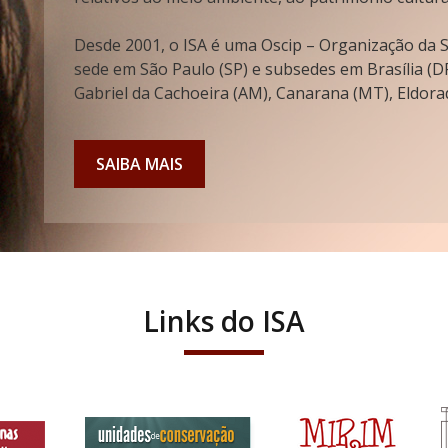
Desde 2001, o ISA é uma Oscip – Organização da So
sede em São Paulo (SP) e subsedes em Brasília (DF
Gabriel da Cachoeira (AM), Canarana (MT), Eldorad
SAIBA MAIS
Links do ISA