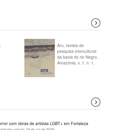
a
Aru, revista de
pesquisa intercultural
da bacia do rio Negro,
Amazônia, v. 1, n. 1.
error com obras de artistas LGBT+ em Fortaleza
rasil.ebc.com.br,
19 de Jul de 2026