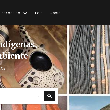
licações do ISA
Loja
Apoie
indígenas,
mbiente
os.