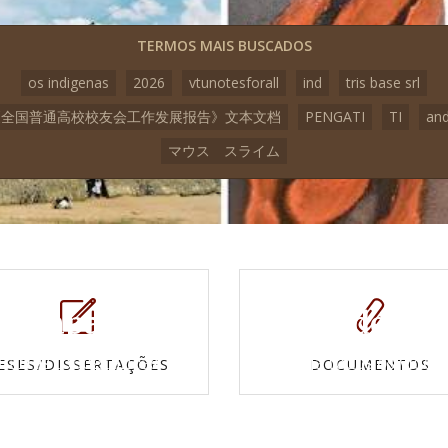
TERMOS MAIS BUSCADOS
os indigenas
2026
vtunotesforall
ind
tris base srl
3《全国普通高校校友会工作发展报告》文本文档
PENGATI
TI
an
マウス スライム
Mapas e
Vídeos
Cartas topográficas
Veja todos os vídeo
ESES/DISSERTAÇÕES
DOCUMENTOS