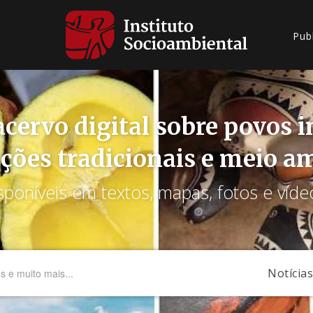
Pub
cervo digital sobre povos 
ções tradicionais e meio a
sponíveis em textos, mapas, fotos e víde
Notícias