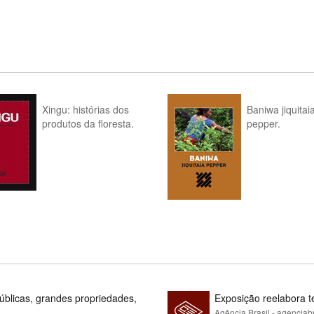
Xingu: histórias dos
Baniwa jiquitai
produtos da floresta.
pepper.
blicas, grandes propriedades,
Exposição reelabora t
Agência Brasil - agenciab