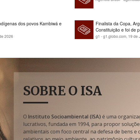
indígenas dos povos Kambiwá e
Finalista da Copa, Ar
Constituição e foi de 
 de 2026
g1 - g1.globo.com,
19 de 
SOBRE O ISA
O
Instituto Socioambiental (ISA)
é uma organizaçã
lucrativos, fundada em 1994, para propor soluçõe
ambientais com foco central na defesa de bens e di
relativos ao meio ambiente, ao patrimônio cultura