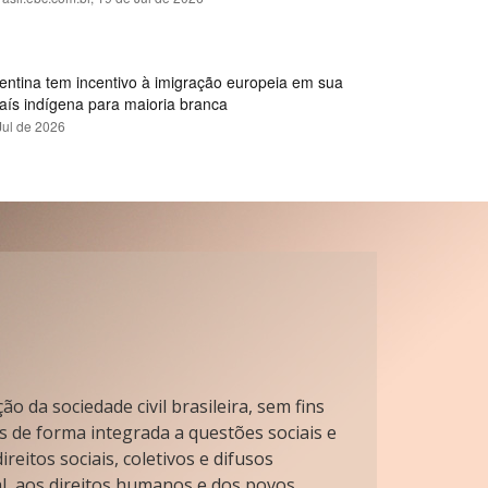
gentina tem incentivo à imigração europeia em sua
país indígena para maioria branca
Jul de 2026
o da sociedade civil brasileira, sem fins
s de forma integrada a questões sociais e
reitos sociais, coletivos e difusos
l, aos direitos humanos e dos povos.