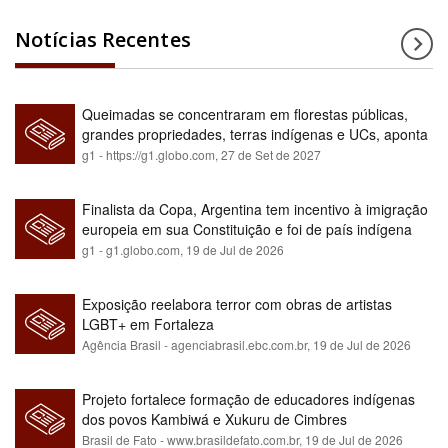
Notícias Recentes
Queimadas se concentraram em florestas públicas,
grandes propriedades, terras indígenas e UCs, aponta
relatório
g1 - https://g1.globo.com,
27 de Set de 2027
Finalista da Copa, Argentina tem incentivo à imigração
europeia em sua Constituição e foi de país indígena
para maioria branca
g1 - g1.globo.com,
19 de Jul de 2026
Exposição reelabora terror com obras de artistas
LGBT+ em Fortaleza
Agência Brasil - agenciabrasil.ebc.com.br,
19 de Jul de 2026
Projeto fortalece formação de educadores indígenas
dos povos Kambiwá e Xukuru de Cimbres
Brasil de Fato - www.brasildefato.com.br,
19 de Jul de 2026