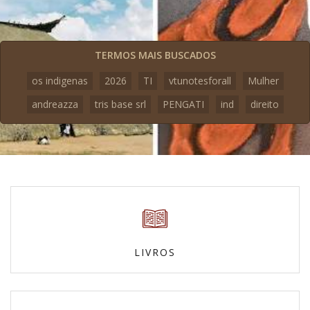
TERMOS MAIS BUSCADOS
os indigenas
2026
TI
vtunotesforall
Mulher
andreazza
tris base srl
PENGATI
ind
direito
LIVROS