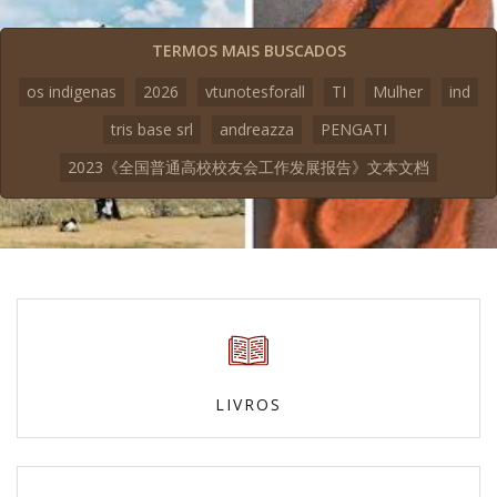
TERMOS MAIS BUSCADOS
os indigenas
2026
vtunotesforall
TI
Mulher
ind
tris base srl
andreazza
PENGATI
2023《全国普通高校校友会工作发展报告》文本文档
LIVROS