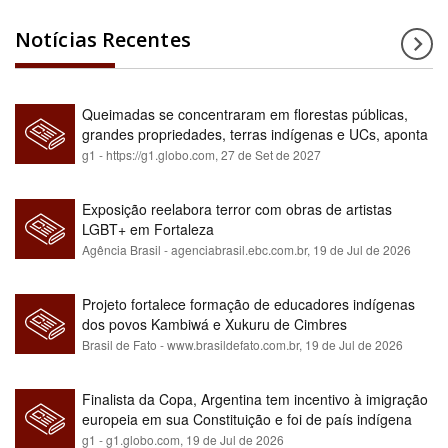
Notícias Recentes
Queimadas se concentraram em florestas públicas,
grandes propriedades, terras indígenas e UCs, aponta
relatório
g1 - https://g1.globo.com,
27 de Set de 2027
Exposição reelabora terror com obras de artistas
LGBT+ em Fortaleza
Agência Brasil - agenciabrasil.ebc.com.br,
19 de Jul de 2026
Projeto fortalece formação de educadores indígenas
dos povos Kambiwá e Xukuru de Cimbres
Brasil de Fato - www.brasildefato.com.br,
19 de Jul de 2026
Finalista da Copa, Argentina tem incentivo à imigração
europeia em sua Constituição e foi de país indígena
para maioria branca
g1 - g1.globo.com,
19 de Jul de 2026