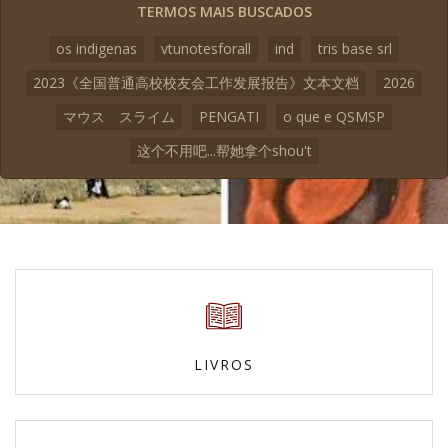
TERMOS MAIS BUSCADOS
os indigenas
vtunotesforall
ind
tris base srl
2023《全国普通高校校友会工作发展报告》文本文档
2026
マウス スライム
PENGATI
o que e QSMSP
这个不用吧...帮她拿个shou't
LIVROS