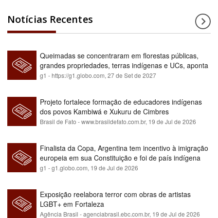
Notícias Recentes
Queimadas se concentraram em florestas públicas,
grandes propriedades, terras indígenas e UCs, aponta
relatório
g1 - https://g1.globo.com,
27 de Set de 2027
Projeto fortalece formação de educadores indígenas
dos povos Kambiwá e Xukuru de Cimbres
Brasil de Fato - www.brasildefato.com.br,
19 de Jul de 2026
Finalista da Copa, Argentina tem incentivo à imigração
europeia em sua Constituição e foi de país indígena
para maioria branca
g1 - g1.globo.com,
19 de Jul de 2026
Exposição reelabora terror com obras de artistas
LGBT+ em Fortaleza
Agência Brasil - agenciabrasil.ebc.com.br,
19 de Jul de 2026