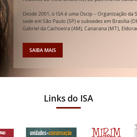
Desde 2001, o ISA é uma Oscip – Organização da So
sede em São Paulo (SP) e subsedes em Brasília (DF
Gabriel da Cachoeira (AM), Canarana (MT), Eldorad
SAIBA MAIS
Links do ISA