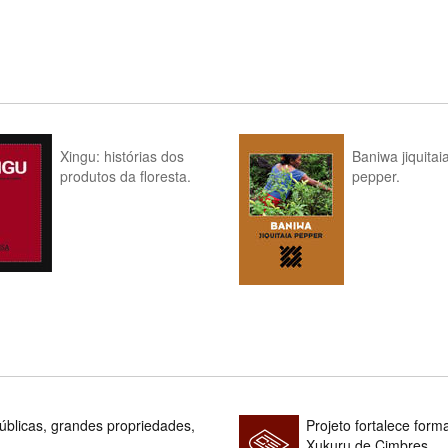
Xingu: histórias dos
Baniwa jiquitai
produtos da floresta.
pepper.
blicas, grandes propriedades,
Projeto fortalece fo
Xukuru de Cimbres