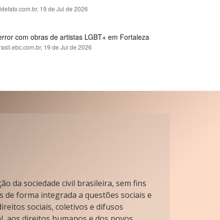
ldefato.com.br,
19 de Jul de 2026
error com obras de artistas LGBT+ em Fortaleza
rasil.ebc.com.br,
19 de Jul de 2026
o da sociedade civil brasileira, sem fins
s de forma integrada a questões sociais e
reitos sociais, coletivos e difusos
l, aos direitos humanos e dos povos.