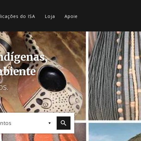
licações do ISA
Loja
Apoie
indígenas,
mbiente
os.
ntos