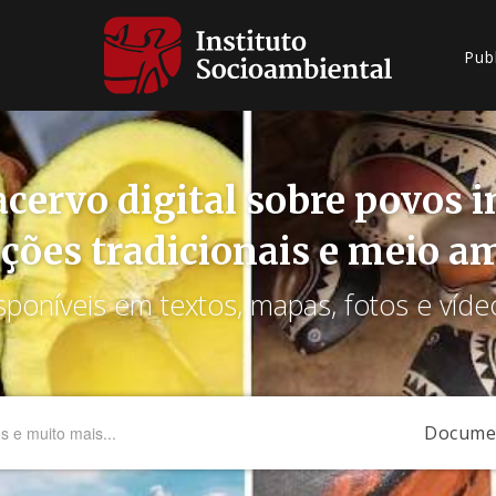
Pub
cervo digital sobre povos 
ções tradicionais e meio a
sponíveis em textos, mapas, fotos e víde
Docume