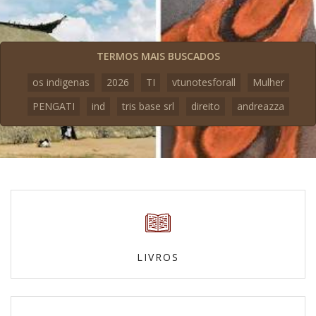
TERMOS MAIS BUSCADOS
os indigenas
2026
TI
vtunotesforall
Mulher
PENGATI
ind
tris base srl
direito
andreazza
LIVROS