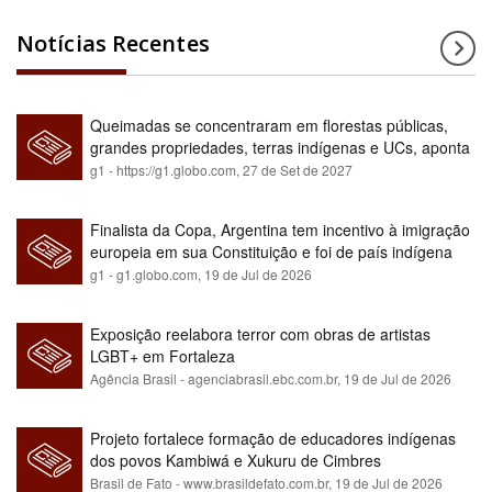
Notícias Recentes
Queimadas se concentraram em florestas públicas,
grandes propriedades, terras indígenas e UCs, aponta
relatório
g1 - https://g1.globo.com,
27 de Set de 2027
Finalista da Copa, Argentina tem incentivo à imigração
europeia em sua Constituição e foi de país indígena
para maioria branca
g1 - g1.globo.com,
19 de Jul de 2026
Exposição reelabora terror com obras de artistas
LGBT+ em Fortaleza
Agência Brasil - agenciabrasil.ebc.com.br,
19 de Jul de 2026
Projeto fortalece formação de educadores indígenas
dos povos Kambiwá e Xukuru de Cimbres
Brasil de Fato - www.brasildefato.com.br,
19 de Jul de 2026