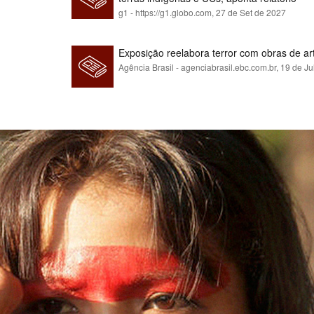
g1 - https://g1.globo.com,
27 de Set de 2027
Exposição reelabora terror com obras de a
Agência Brasil - agenciabrasil.ebc.com.br,
19 de Ju