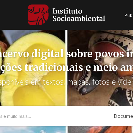
Pub
cervo digital sobre povos 
ções tradicionais e meio a
sponíveis em textos, mapas, fotos e víde
Docume