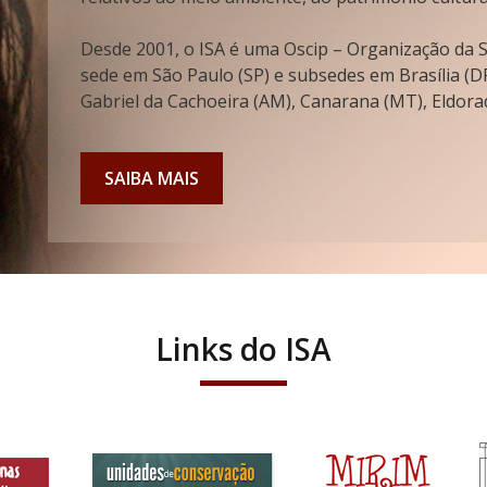
Desde 2001, o ISA é uma Oscip – Organização da So
sede em São Paulo (SP) e subsedes em Brasília (DF
Gabriel da Cachoeira (AM), Canarana (MT), Eldorad
SAIBA MAIS
Links do ISA