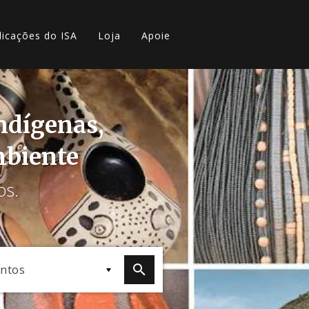
licações do ISA
Loja
Apoie
indígenas,
mbiente
os.
ntos