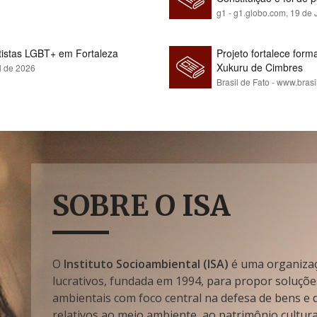
g1 - g1.globo.com,
19 de 
rtistas LGBT+ em Fortaleza
Projeto fortalece fo
Xukuru de Cimbres
l de 2026
Brasil de Fato - www.brasi
SOBRE O ISA
O
Instituto Socioambiental (ISA)
é uma organizaçã
lucrativos, fundada em 1994, para propor soluçõe
ambientais com foco central na defesa de bens e di
relativos ao meio ambiente, ao patrimônio cultura