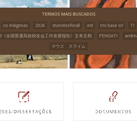
TERMOS MAIS BUSCADOS
os indigenas
2026
vtunotesforall
ind
tris base srl
TI
23《全国普通高校校友会工作发展报告》文本文档
PENGATI
andre
マウス スライム
Mapas e
Vídeos
Cartas topográficas
Veja todos os vídeo
ESES/DISSERTAÇÕES
DOCUMENTOS