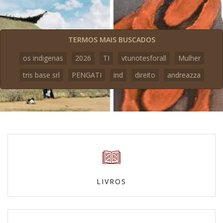
TERMOS MAIS BUSCADOS
os indigenas
2026
TI
vtunotesforall
Mulher
tris base srl
PENGATI
ind
direito
andreazza
LIVROS