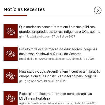
Notícias Recentes
Queimadas se concentraram em florestas públicas,
grandes propriedades, terras indígenas e UCs, aponta
relatório
g1 - https://g1.globo.com,
27 de Set de 2027
Projeto fortalece formação de educadores indígenas
dos povos Kambiwá e Xukuru de Cimbres
Brasil de Fato - www.brasildefato.com.br,
19 de Jul de 2026
Finalista da Copa, Argentina tem incentivo à imigração
europeia em sua Constituição e foi de país indígena
para maioria branca
g1 - g1.globo.com,
19 de Jul de 2026
Exposição reelabora terror com obras de artistas
LGBT+ em Fortaleza
Agência Brasil - agenciabrasil.ebc.com.br,
19 de Jul de 2026