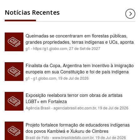
Notícias Recentes
Queimadas se concentraram em florestas públicas,
grandes propriedades, terras indígenas e UCs, aponta
relatório
g1 - https://g1.globo.com,
27 de Set de 2027
Finalista da Copa, Argentina tem incentivo à imigração
europeia em sua Constituição e foi de país indígena
para maioria branca
g1 - g1.globo.com,
19 de Jul de 2026
Exposição reelabora terror com obras de artistas
LGBT+ em Fortaleza
Agência Brasil - agenciabrasil.ebc.com.br,
19 de Jul de 2026
Projeto fortalece formação de educadores indígenas
dos povos Kambiwá e Xukuru de Cimbres
Brasil de Fato - www.brasildefato.com.br,
19 de Jul de 2026