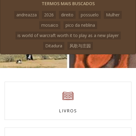
TERMOS MAIS BUSCADOS
andreazza
2026
direito
possuelo
Mulher
mosaico
pico da neblina
is world of warcraft worth it to play as a new player
Ditadura
风歌与庄园
LIVROS