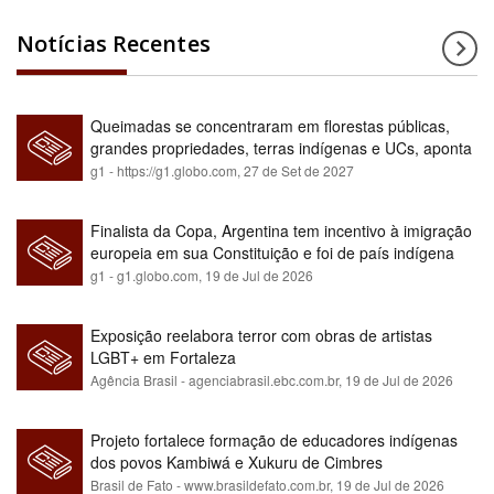
Notícias Recentes
Queimadas se concentraram em florestas públicas,
grandes propriedades, terras indígenas e UCs, aponta
relatório
g1 - https://g1.globo.com,
27 de Set de 2027
Finalista da Copa, Argentina tem incentivo à imigração
europeia em sua Constituição e foi de país indígena
para maioria branca
g1 - g1.globo.com,
19 de Jul de 2026
Exposição reelabora terror com obras de artistas
LGBT+ em Fortaleza
Agência Brasil - agenciabrasil.ebc.com.br,
19 de Jul de 2026
Projeto fortalece formação de educadores indígenas
dos povos Kambiwá e Xukuru de Cimbres
Brasil de Fato - www.brasildefato.com.br,
19 de Jul de 2026