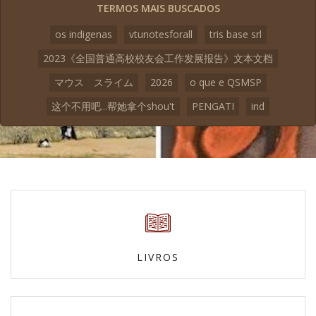
TERMOS MAIS BUSCADOS
os indigenas
vtunotesforall
tris base srl
2023《全国普通高校校友会工作发展报告》文本文档
マウス スライム
2026
o que e QSMSP
这个不用吧...帮她拿个shou't
PENGATI
ind
LIVROS