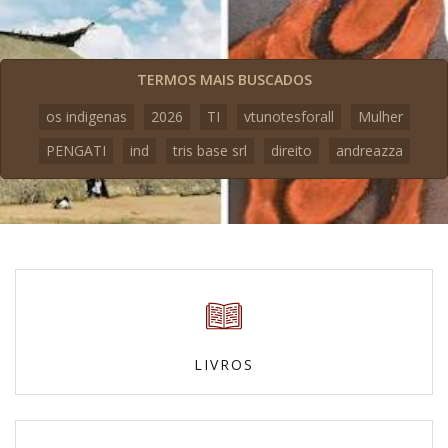
TERMOS MAIS BUSCADOS
os indigenas
2026
TI
vtunotesforall
Mulher
PENGATI
ind
tris base srl
direito
andreazza
LIVROS