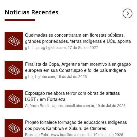
Notícias Recentes
Queimadas se concentraram em florestas públicas,
grandes propriedades, terras indígenas e UCs, aponta
relatório
g1 - https://g1.globo.com,
27 de Set de 2027
Finalista da Copa, Argentina tem incentivo à imigração
europeia em sua Constituição e foi de país indígena
para maioria branca
g1 - g1.globo.com,
19 de Jul de 2026
Exposição reelabora terror com obras de artistas
LGBT+ em Fortaleza
Agência Brasil - agenciabrasil.ebc.com.br,
19 de Jul de 2026
Projeto fortalece formação de educadores indígenas
dos povos Kambiwá e Xukuru de Cimbres
Brasil de Fato - www.brasildefato.com.br,
19 de Jul de 2026